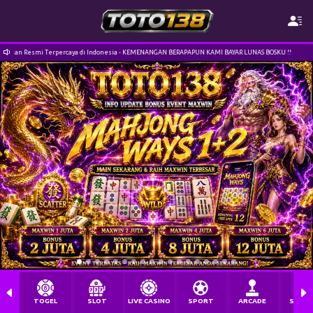
man Resmi Terpercaya di Indonesia - KEMENANGAN BERAPAPUN KAMI BAYAR LUNAS BOSKU !!
TOGEL
SLOT
LIVE CASINO
SPORT
ARCADE
SABU