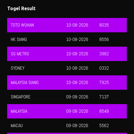
Togel Result
TOTO WUHAN
10-08-2026
8035
HK SIANG
10-08-2026
8556
SG METRO
10-08-2026
3982
SYDNEY
10-08-2026
0332
MALAYSIA SIANG
10-08-2026
7925
SINGAPORE
09-08-2026
7137
MALAYSIA
09-08-2026
8548
MACAU
09-08-2026
5562