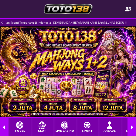
an Resmi Terpercaya di Indonesia - KEMENANGAN BERAPAPUN KAMI BAYAR LUNAS BOSKU !!
TOGEL
SLOT
LIVE CASINO
SPORT
ARCADE
SABU